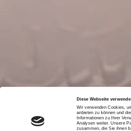
Babys dabei helfen,
Diese Webseite verwende
und ihre Umgebung
Wir verwenden Cookies, um 
anbieten zu können und die
Informationen zu Ihrer Ver
e
Analysen weiter. Unsere Pa
zusammen, die Sie ihnen be