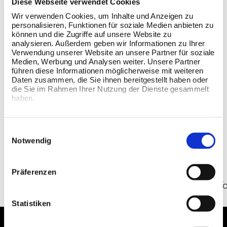
Umsatzsteuer-Identifikationsnummer:
Diese Webseite verwendet Cookies
NL01033361
Wir verwenden Cookies, um Inhalte und Anzeigen zu
personalisieren, Funktionen für soziale Medien anbieten zu
können und die Zugriffe auf unsere Website zu
Handelsregisternummer: 20078300
analysieren. Außerdem geben wir Informationen zu Ihrer
Verwendung unserer Website an unsere Partner für soziale
Handelsregister: The Netherlands Chamber of
Medien, Werbung und Analysen weiter. Unsere Partner
führen diese Informationen möglicherweise mit weiteren
Commerce Commercial Register
Daten zusammen, die Sie ihnen bereitgestellt haben oder
die Sie im Rahmen Ihrer Nutzung der Dienste gesammelt
Verantwortlich für den Inhalt i.S.d. Art. 55 Abs.
haben.
2 RStV:
Bumbo International Pty Ltd.
Einwilligungsauswahl
Notwendig
Plattform der EU-Kommission zur
außergerichtlichen
Online-
Präferenzen
Streitbeilegung:
https://ec.europa.eu/consumers/
Statistiken