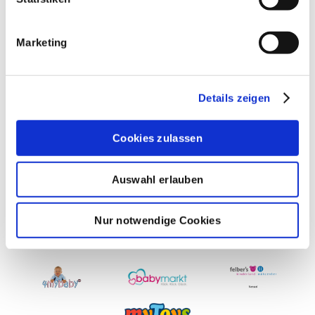
Pflege
Marketing
Zubehör
Details zeigen
Babyzimmer
Cookies zulassen
Auswahl erlauben
Auch hier erhältlich
Nur notwendige Cookies